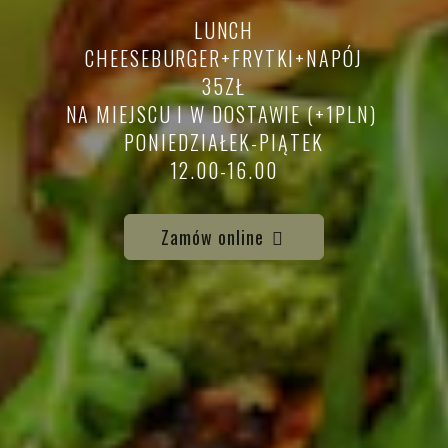
LUNCH
CHEESEBURGER+FRYTKI+NAPÓJ
35ZŁ
NA MIEJSCU I W DOSTAWIE (+1PLN)
PONIEDZIAŁEK-PIĄTEK
12.00-16.00
Zamów online